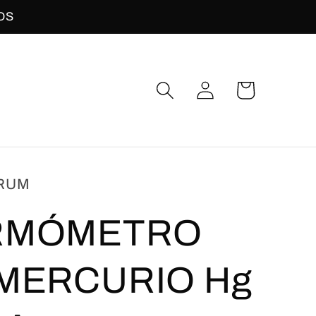
OS
Iniciar
Carrito
sesión
RUM
RMÓMETRO
MERCURIO Hg