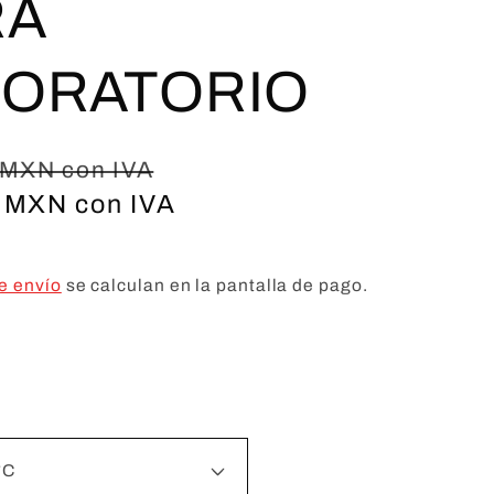
RA
BORATORIO
Precio
 MXN con IVA
0 MXN con IVA
de
oferta
e envío
se calculan en la pantalla de pago.