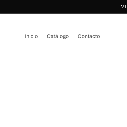
Ir
V
directamente
al contenido
Inicio
Catálogo
Contacto
Ir
directamente
a la
información
del producto