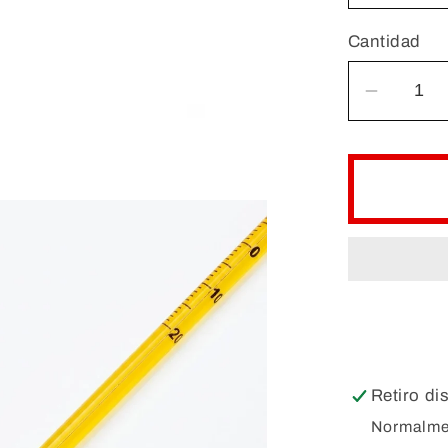
Cantidad
Reduci
cantida
para
TERM
DE
MERC
Hg
PARA
LABOR
Retiro di
Normalmen