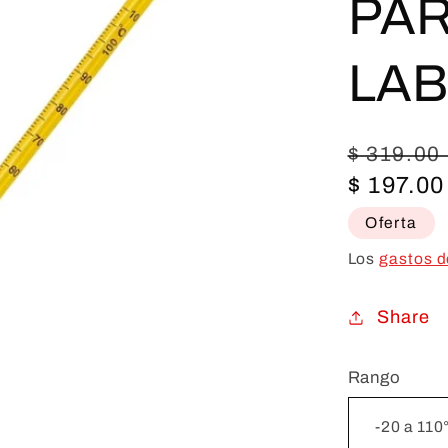
PA
LA
Precio
$ 319.00
habitual
$ 197.0
Oferta
Los
gastos d
Share
Rango