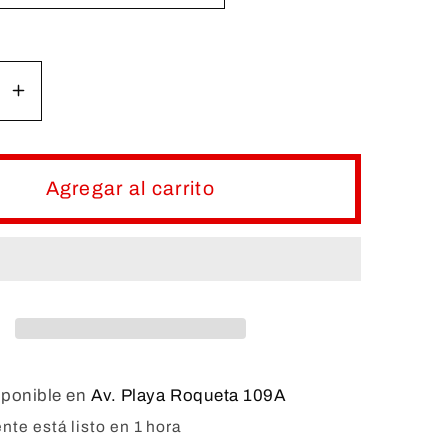
r
Aumentar
d
cantidad
para
ÓMETRO
TERMÓMETRO
Agregar al carrito
DE
URIO
MERCURIO
Hg
PARA
ATORIO
LABORATORIO
sponible en
Av. Playa Roqueta 109A
te está listo en 1 hora