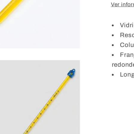
Ver info
Vidr
Reso
Colu
Fran
o
dia
redond
Long