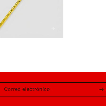
o
dia
Correo electrónico