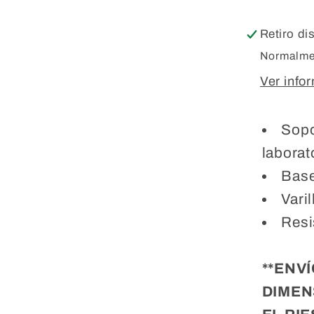
Retiro di
Normalmen
Ver info
Sopo
laborat
Base 
Vari
Resi
**ENV
DIMEN