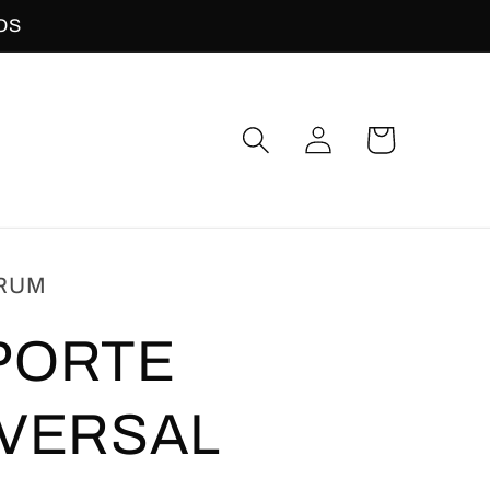
OS
Iniciar
Carrito
sesión
RUM
PORTE
IVERSAL