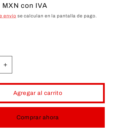
0 MXN con IVA
e envío
se calculan en la pantalla de pago.
r
Aumentar
d
cantidad
para
RTE
SOPORTE
Agregar al carrito
RSAL
UNIVERSAL
Comprar ahora