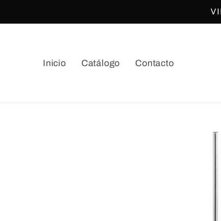
Ir
V
directamente
al contenido
Inicio
Catálogo
Contacto
Ir
directamente
a la
información
del producto