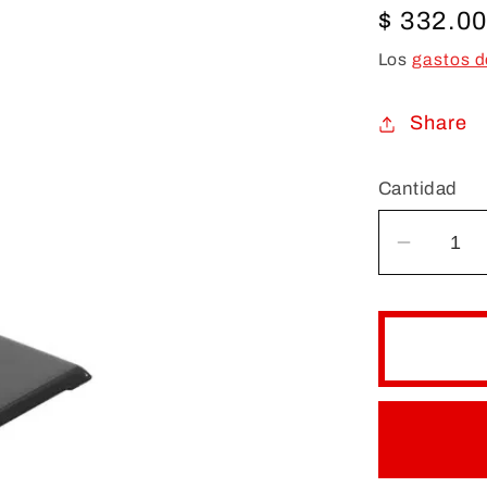
Precio
$ 332.0
habitual
Los
gastos d
Share
Cantidad
Reduci
cantida
para
SOPO
UNIVE