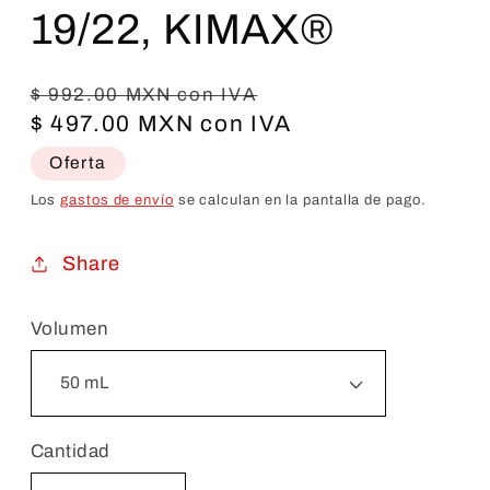
19/22, KIMAX®
Precio
Precio
$ 992.00 MXN con IVA
habitual
$ 497.00 MXN con IVA
de
oferta
Oferta
Los
gastos de envío
se calculan en la pantalla de pago.
Share
Volumen
Cantidad