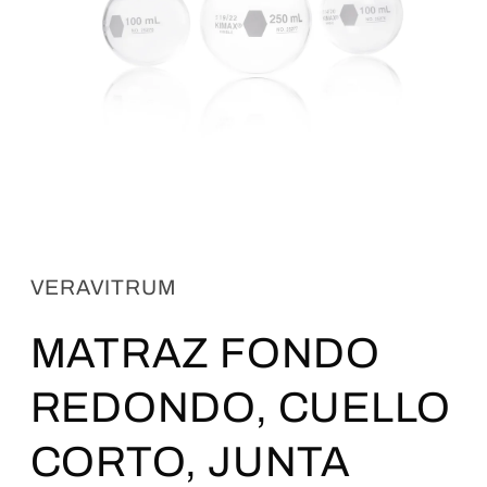
Abrir
elemento
multimedia
1
VERAVITRUM
en
una
ventana
MATRAZ FONDO
modal
REDONDO, CUELLO
CORTO, JUNTA