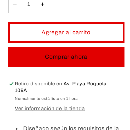
Reducir
Aumentar
cantidad
cantidad
para
para
MATRAZ
MATRAZ
Agregar al carrito
FONDO
FONDO
REDONDO,
REDONDO,
CUELLO
CUELLO
Comprar ahora
CORTO,
CORTO,
JUNTA
JUNTA
19/22,
19/22,
Retiro disponible en
Av. Playa Roqueta
KIMAX®
KIMAX®
109A
Normalmente está listo en 1 hora
Ver información de la tienda
Diseñado según los requisitos de la