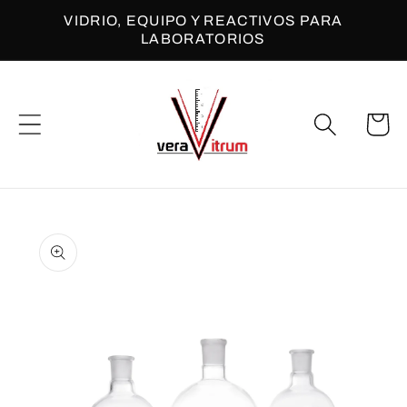
Ir
VIDRIO, EQUIPO Y REACTIVOS PARA
directamente
LABORATORIOS
al contenido
Carrito
Ir
directamente
a la
información
del producto