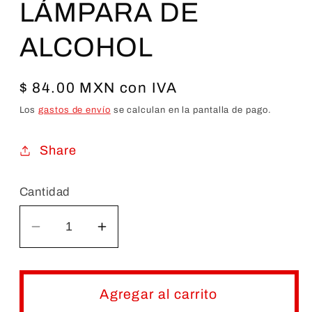
LÁMPARA DE
ALCOHOL
Precio
$ 84.00 MXN con IVA
habitual
Los
gastos de envío
se calculan en la pantalla de pago.
Share
Cantidad
Reducir
Aumentar
cantidad
cantidad
para
para
LÁMPARA
LÁMPARA
Agregar al carrito
DE
DE