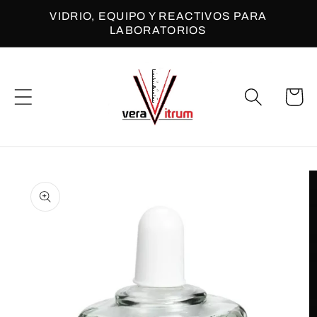
Ir
VIDRIO, EQUIPO Y REACTIVOS PARA
directamente
LABORATORIOS
al contenido
Carrito
Ir
directamente
a la
información
del producto