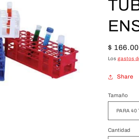
TU
EN
Precio
$ 166.0
habitual
Los
gastos d
Share
Tamaño
Cantidad