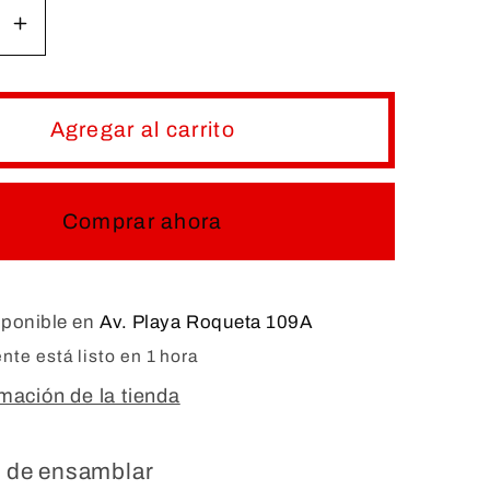
r
Aumentar
d
cantidad
para
LLA
GRADILLA
Agregar al carrito
DE
ICO
PLÁSTICO
PARA
Comprar ahora
S
TUBOS
DE
O
ENSAYO
sponible en
Av. Playa Roqueta 109A
te está listo en 1 hora
rmación de la tienda
l de ensamblar