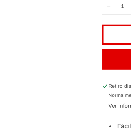
Reduci
cantida
para
GRADI
DE
PLÁST
PARA
TUBO
DE
ENSAY
Retiro di
Normalmen
Ver info
Fáci