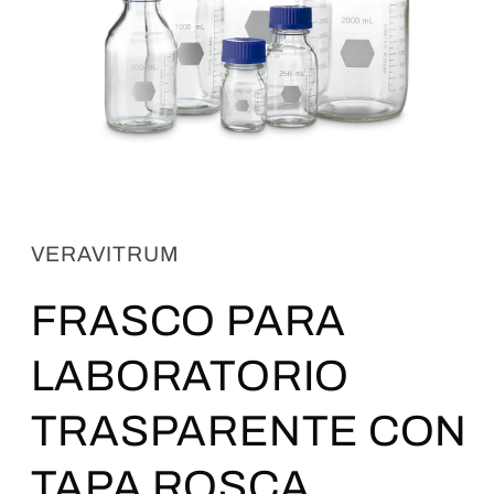
Abrir
elemento
multimedia
1
VERAVITRUM
en
una
ventana
FRASCO PARA
modal
LABORATORIO
TRASPARENTE CON
TAPA ROSCA