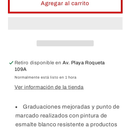
FRASCO
FRASCO
Agregar al carrito
PARA
PARA
LABORATORIO
LABORATORIO
TRASPARENTE
TRASPARENTE
CON
CON
TAPA
TAPA
ROSCA
ROSCA
Retiro disponible en
Av. Playa Roqueta
109A
Normalmente está listo en 1 hora
Ver información de la tienda
Graduaciones mejoradas y punto de
marcado realizados con pintura de
esmalte blanco resistente a productos