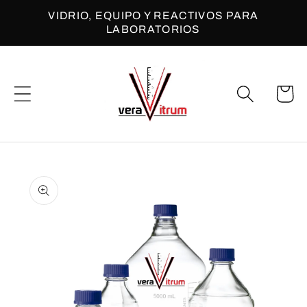
Ir
VIDRIO, EQUIPO Y REACTIVOS PARA
directamente
LABORATORIOS
al contenido
Carrito
Ir
directamente
a la
información
del producto