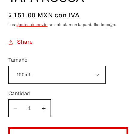
Precio
$ 151.00 MXN con IVA
habitual
Los
gastos de envío
se calculan en la pantalla de pago.
Share
Tamaño
Cantidad
Reducir
Aumentar
cantidad
cantidad
para
para