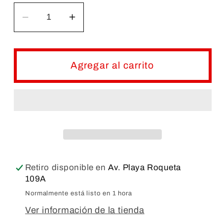
Reducir
Aumentar
cantidad
cantidad
para
para
FRASCO
FRASCO
Agregar al carrito
DE
DE
VIDRIO
VIDRIO
ÁMBAR
ÁMBAR
BOCA
BOCA
ANCHA
ANCHA
Retiro disponible en
Av. Playa Roqueta
109A
Normalmente está listo en 1 hora
Ver información de la tienda