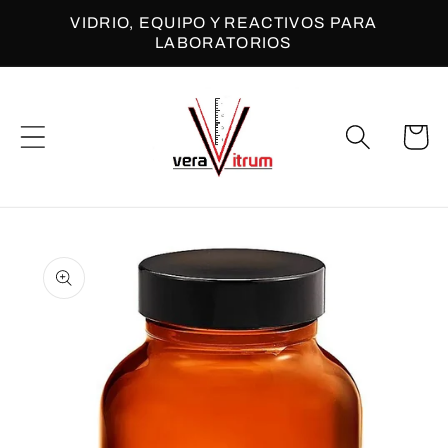
Ir
VIDRIO, EQUIPO Y REACTIVOS PARA
directamente
LABORATORIOS
al contenido
Carrito
Ir
directamente
a la
información
del producto