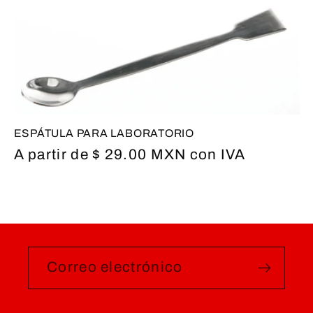
c
c
i
ó
ESPÁTULA PARA LABORATORIO
n
Precio
A partir de $ 29.00 MXN con IVA
habitual
:
Correo electrónico