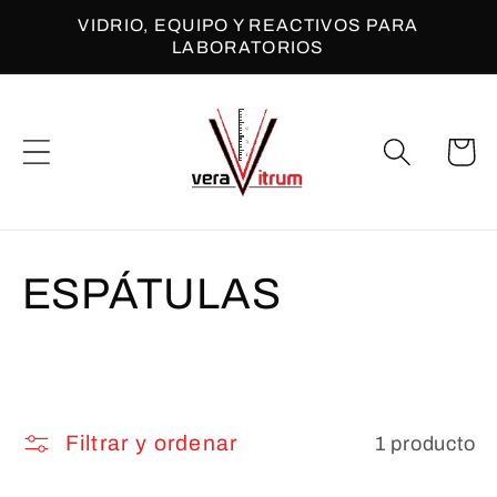
Ir
VIDRIO, EQUIPO Y REACTIVOS PARA
directamente
LABORATORIOS
al contenido
Carrito
C
ESPÁTULAS
o
l
Filtrar y ordenar
1 producto
e